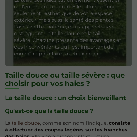
de l’entretien du jardin. Elle influence non
seulement l’esthétique de votre espace
extérieur, mais aussi la santé des plantes.
Face à cette pratique, deux approches se
distinguent : la taille douce et la taille
sévère. Chacune présente des avantages et
des inconvénients qu'il est important de
connaître pour faire un choix éclairé.
Taille douce ou taille sévère : que
choisir pour vos haies ?
La taille douce : un choix bienveillant
Qu'est-ce que la taille douce ?
La
taille douce
, comme son nom l'indique,
consiste
à effectuer des coupes légères sur les branches
des haies
. Elle vise à préserver la structure