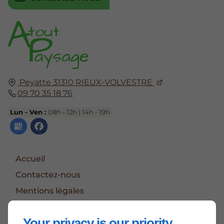
Peyatte
31310
RIEUX-VOLVESTRE
09 70 35 18 76
Lun - Ven :
08h - 12h | 14h - 19h
Accueil
Contactez-nous
Mentions légales
Plan du site
Your privacy is our priority