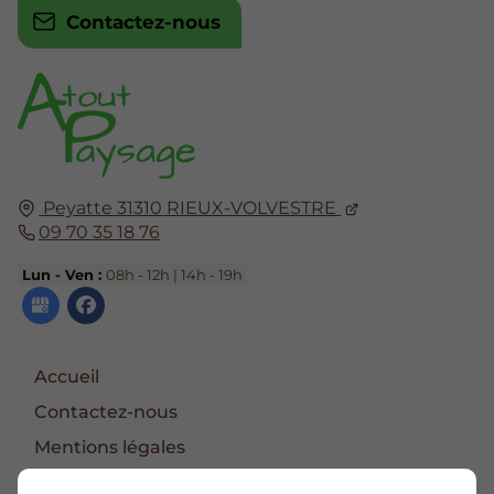
Contactez-nous
Peyatte
31310
RIEUX-VOLVESTRE
09 70 35 18 76
Lun - Ven :
08h - 12h | 14h - 19h
Accueil
Contactez-nous
Mentions légales
Plan du site