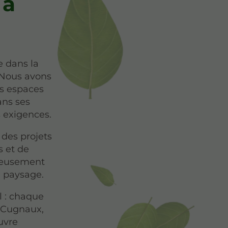
 à
e dans la
 Nous avons
es espaces
ans ses
 exigences.
 des projets
s et de
gneusement
e paysage.
l : chaque
à Cugnaux,
uvre