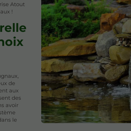
rise Atout
aux !
relle
hoix
gnaux,
eux de
ent aux
isent des
ns avoir
ystème
dans le