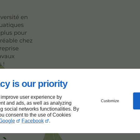
iversité en
quatiques
 plus pour
gréable chez
reprise
ravaux
 !
cy is our priority
e au
 improve user experience by
Customize
nt and ads, as well as analyzing
rojet
ng social networks functionalities. By
you consent to the use of Cookies
Google
Facebook
.
de