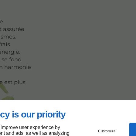
de
st assurée
ismes.
rais
énergie.
 se fond
en harmonie
le est plus
en votre
elle
à
cy is our priority
 improve user experience by
Customize
nt and ads, as well as analyzing