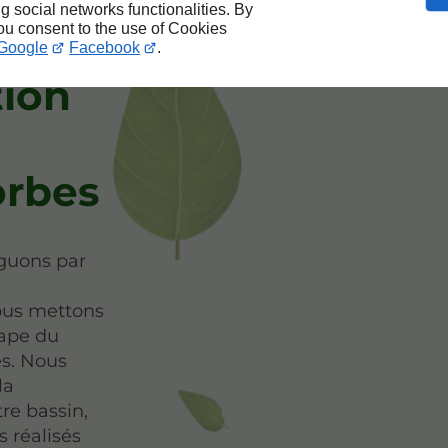
ng social networks functionalities. By
you consent to the use of Cookies
e
Google
Facebook
.
tion
orbes
nguons par
ous mettons
tape du
es. Nous
la
tre bassin,
 réalisés