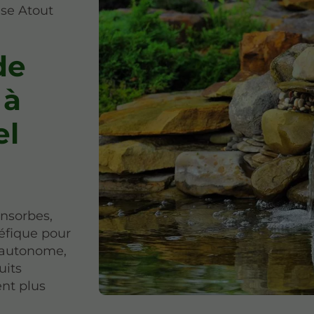
ise Atout
de
 à
el
nsorbes,
éfique pour
e autonome,
uits
nt plus