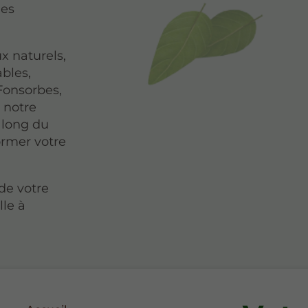
des
x naturels,
ables,
 Fonsorbes,
 notre
 long du
ormer votre
de votre
lle à