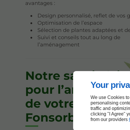
avantages :
Design personnalisé, reflet de vos 
Optimisation de l’espace
Sélection de plantes adaptées et de
Suivi et conseils tout au long de
l’aménagement
Notre savoir-fair
Your priva
pour l’aménage
We use Cookies to
de votre jardin à
personalising conte
traffic and optimizi
Fonsorbes
clicking "I Agree" 
from our providers