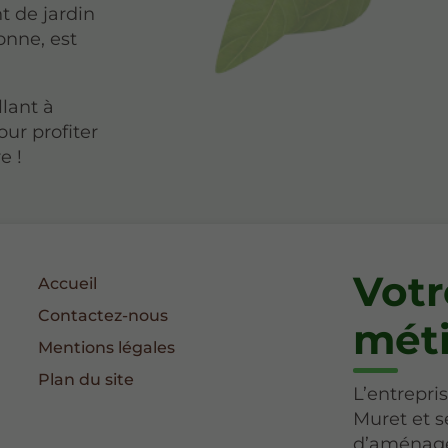
t de jardin
onne, est
llant à
ur profiter
e !
Votr
Accueil
Contactez-nous
méti
Mentions légales
Plan du site
L’entrepr
Muret et s
d’aménage