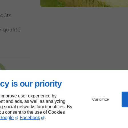
goûts
 qualité
e
cy is our priority
ment
 improve user experience by
Customize
nt and ads, as well as analyzing
ng social networks functionalities. By
you consent to the use of Cookies
Google
Facebook
.