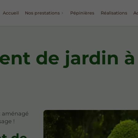
Accueil
Nos prestations
Pépinières
Réalisations
Ac
t de jardin à
nt aménagé
sage !