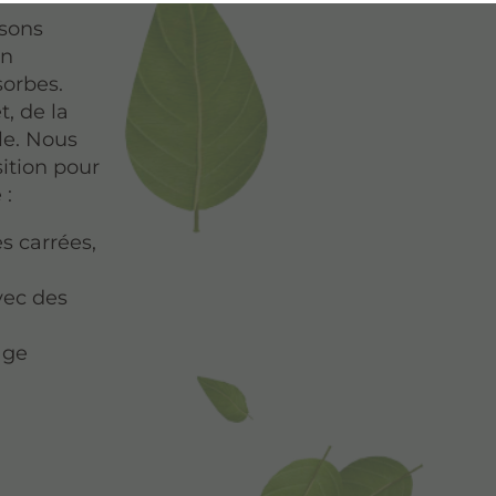
osons
en
orbes.
, de la
ale. Nous
sition pour
 :
s carrées,
vec des
age
s