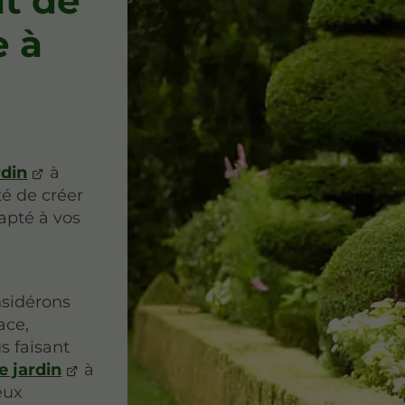
t de
e à
din
à
té de créer
apté à vos
nsidérons
ace,
us faisant
 jardin
à
eux